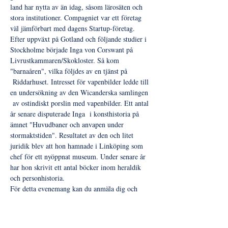
land har nytta av än idag, såsom lärosäten och 
stora institutioner. Compagniet var ett företag 
väl jämförbart med dagens Startup-företag.
Efter uppväxt på Gotland och följande studier i 
Stockholme började Inga von Corswant på 
Livrustkammaren/Skokloster. Så kom 
"barnaåren", vilka följdes av en tjänst på 
 Riddarhuset. Intresset för vapenbilder ledde till 
en undersökning av den Wicanderska samlingen 
 av ostindiskt porslin med vapenbilder. Ett antal 
år senare disputerade Inga  i konsthistoria på 
ämnet "Huvudbaner och anvapen under 
stormaktstiden". Resultatet av den och litet 
juridik blev att hon hamnade i Linköping som 
chef för ett nyöppnat museum. Under senare år 
har hon skrivit ett antal böcker inom heraldik 
och personhistoria.
För detta evenemang kan du anmäla dig och 
eventuella gäster under
måndag 3 april - måndag 17 april 
perioden 
2023.