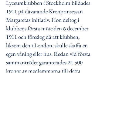
Lyceumklubben i Stockholm bildades
1911 på dåvarande Kronprinsessan
Margaretas initiativ. Hon deltog i
klubbens första möte den 6 december
1911 och föreslog då att klubben,
liksom den i London, skulle skaffa en
egen våning eller hus. Redan vid första
sammanträdet garanterades 21 500
kronor av medlemmarna till detta
ändamål. Förslaget bifölls dock inte
utan man hyrde våningar för att idag
inte ha någon egen lokal alls. Antalet
medlemmar uppgick 1911 till 80 och
idag har klubben ca 200 medlemmar.
Kronprinsessan Margareta intresserade